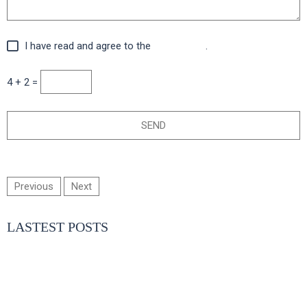
I have read and agree to the
legal advice
.
4 + 2 =
Previous
Next
LASTEST POSTS
- BOUDOIR AIDA
- COMUNION PEDRO EN MURCIA
- DE FERIA CON SONIA E IVAN
- ESPERANDO A ELISA