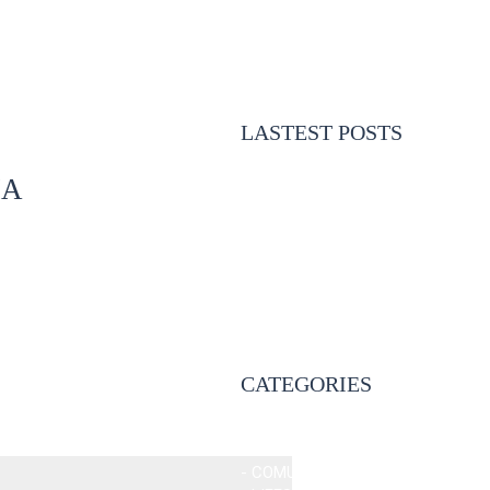
LASTEST POSTS
- BOUDOIR AIDA
IA
- COMUNION PEDRO EN
MURCIA
- DE FERIA CON SONIA E
IVAN
- ESPERANDO A ELISA
- COMUNIÓN IRENE EN
MURCIA
CATEGORIES
- Home
- BODA
- COMUNIONES