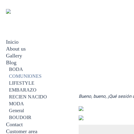
Inicio
About us
Gallery
Blog
BODA
EMBARAZO
BODA
RECIEN NACIDO
COMUNIONES
FAMILIAR
LIFESTYLE
BOUDOIR
EMBARAZO
Bueno, bueno, ¡Qué sesión
COMUNION
RECIEN NACIDO
VIDEOS
MODA
General
BOUDOIR
Contact
Customer area