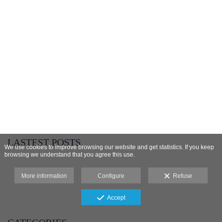
LASTEST POSTS
We use cookies to improve browsing our website and get statistics. If you keep
browsing we understand that you agree this use.
- BOUDOIR AIDA
- COMUNION PEDRO EN MURCIA
More information
Configure
Refuse
- DE FERIA CON SONIA E IVAN
- ESPERANDO A ELISA
- COMUNIÓN IRENE EN MURCIA
Accept