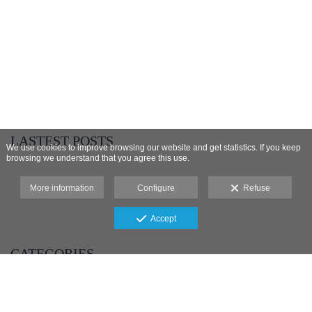
LASTEST POSTS
We use cookies to improve browsing our website and get statistics. If you keep
browsing we understand that you agree this use.
- BOUDOIR AIDA
- COMUNION PEDRO EN MURCIA
More information
Configure
Refuse
- DE FERIA CON SONIA E IVAN
- ESPERANDO A ELISA
- COMUNIÓN IRENE EN MURCIA
Accept
CATEGORIES
- Home
- BODA
- COMUNIONES