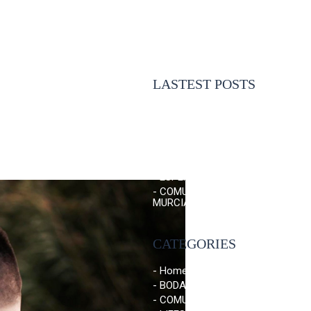
LASTEST POSTS
- BOUDOIR AIDA
- COMUNION PEDRO EN
MURCIA
- DE FERIA CON SONIA E
IVAN
- ESPERANDO A ELISA
- COMUNIÓN IRENE EN
MURCIA
CATEGORIES
- Home
- BODA
- COMUNIONES