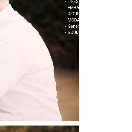
- LIFESTYLE
- EMBARAZO
- RECIEN NACIDO
- MODA
- General
- BOUDOIR