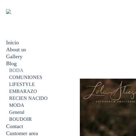
Inicio
About us
Gallery
Blog
BODA
EMBARAZO
BODA
RECIEN NACIDO
COMUNIONES
FAMILIAR
LIFESTYLE
BOUDOIR
EMBARAZO
COMUNION
RECIEN NACIDO
VIDEOS
MODA
General
BOUDOIR
Contact
Customer area