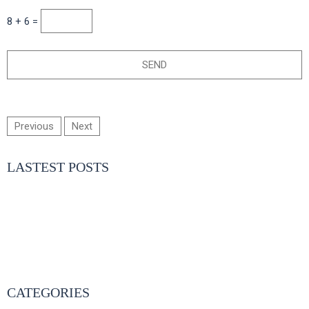
8 + 6 =
Previous
Next
LASTEST POSTS
- BOUDOIR AIDA
- COMUNION PEDRO EN MURCIA
- DE FERIA CON SONIA E IVAN
- ESPERANDO A ELISA
- COMUNIÓN IRENE EN MURCIA
CATEGORIES