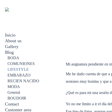
Inicio
About us
Gallery
Blog
BODA
EMBARAZO
BODA
RECIEN NACIDO
COMUNIONES
Mi asignatura pendiente en m
FAMILIAR
LIFESTYLE
Me he dado cuenta de que a p
BOUDOIR
EMBARAZO
COMUNION
RECIEN NACIDO
sesiones muy bonitas y que a 
VIDEOS
MODA
General
¿Qué es para mi una sesión d
BOUDOIR
Contact
Yo no me limito a ir el día de
Customer area
Ese tipo de fotos, aunque son