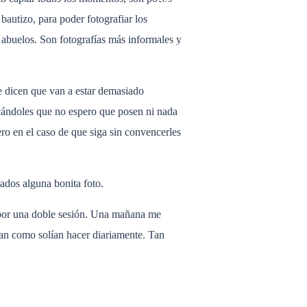
- LIFESTYLE
- EMBARAZO
bautizo, para poder fotografiar los
- RECIEN NACIDO
abuelos. Son fotografías más informales y
- MODA
- General
- BOUDOIR
e dicen que van a estar demasiado
icándoles que no espero que posen ni nada
ero en el caso de que siga sin convencerles
tados alguna bonita foto.
n por una doble sesión. Una mañana me
ran como solían hacer diariamente. Tan