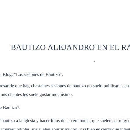
BAUTIZO ALEJANDRO EN EL R
LIFESTYLE
- Comments
-
i Blog: "Las sesiones de Bautizo".
esar de que hago bastantes sesiones de bautizo no suelo publicarlas en
mis clientes les suele gustar muchísimo.
e Bautizo?.
l bautizo a la iglesia y hacer fotos de la ceremonia, que suelen ser muy 
 imprescindibles, me suelen aburrir mucho, y si bien es cierto que inte