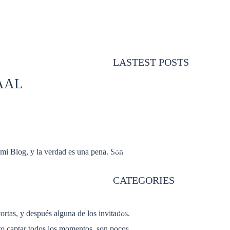
LASTEST POSTS
AAL
- BOUDOIR AIDA
- COMUNION PEDRO EN
MURCIA
- DE FERIA CON SONIA E
IVAN
- ESPERANDO A ELISA
- COMUNIÓN IRENE EN
MURCIA
 mi Blog, y la verdad es una pena. Son
CATEGORIES
- Home
- BODA
cortas, y después alguna de los invitados.
- COMUNIONES
nto captar todos los momentos, son pocos