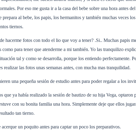
males. Por eso me gusta ir a la casa del bebe sobre una hora antes del 
prepara al bebe, los papis, los hermanitos y también muchas veces los 
ntos tiernos.
de hacerme fotos con todo el lio que voy a tener? .Si.. Muchas papis m
os como para tener que atenderme a mi también. Yo las tranquilizo expl
 situación tal y como se desarrolla, porque los entiendo perfectamente. P
es realizar las fotos unas semanas antes, con mucha mas tranquilidad.
ieren una pequeña sesión de estudio antes para poder regalar a los invi
os que ya había realizado la sesión de bautizo de su hija Vega, optaro
estuve con su bonita familia una hora. Simplemente deje que ellos juga
sultado tan tierno.
 acerque un poquito antes para captar un poco los preparativos.