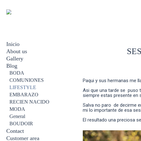
Inicio
SE
About us
Gallery
Blog
BODA
EMBARAZO
BODA
RECIEN NACIDO
COMUNIONES
Paqui y sus hermanas me lla
FAMILIAR
LIFESTYLE
Asi que una tarde se puso t
BOUDOIR
EMBARAZO
siempre estas presente en su
COMUNION
RECIEN NACIDO
Salva no paro de decirme en
VIDEOS
MODA
mi lo importante de esa ses
General
El resultado una preciosa s
BOUDOIR
Contact
Customer area