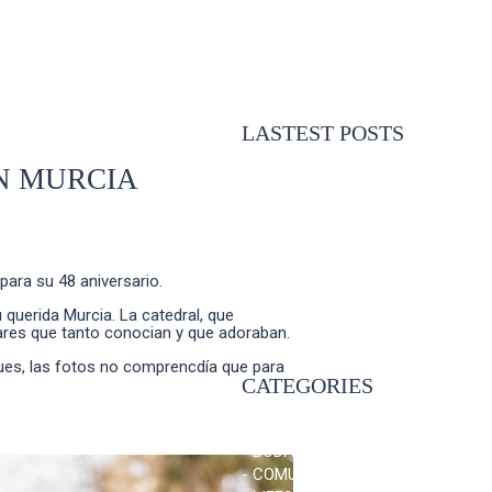
LASTEST POSTS
N MURCIA
- BOUDOIR AIDA
- COMUNION PEDRO EN
MURCIA
- DE FERIA CON SONIA E
IVAN
- ESPERANDO A ELISA
para su 48 aniversario.
- COMUNIÓN IRENE EN
querida Murcia. La catedral, que
MURCIA
lugares que tanto conocian y que adoraban.
pues, las fotos no comprencdía que para
CATEGORIES
- Home
- BODA
- COMUNIONES