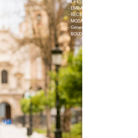
- LIFESTYLE
- EMBARAZO
- RECIEN NACIDO
- MODA
- General
- BOUDOIR