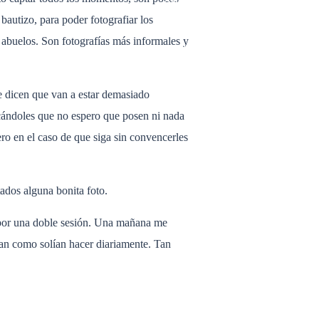
- COMUNIONES
- LIFESTYLE
bautizo, para poder fotografiar los
- EMBARAZO
abuelos. Son fotografías más informales y
- RECIEN NACIDO
- MODA
- General
- BOUDOIR
e dicen que van a estar demasiado
icándoles que no espero que posen ni nada
ero en el caso de que siga sin convencerles
tados alguna bonita foto.
n por una doble sesión. Una mañana me
ran como solían hacer diariamente. Tan