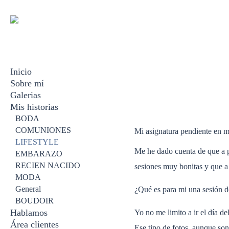
Inicio
Sobre mí
Galerias
Mis historias
BODA
EMBARAZO
BODA
RECIEN NACIDO
COMUNIONES
Mi asignatura pendiente en m
FAMILIAR
LIFESTYLE
Me he dado cuenta de que a p
BOUDOIR
EMBARAZO
COMUNION
RECIEN NACIDO
sesiones muy bonitas y que a 
VIDEOS
MODA
General
¿Qué es para mi una sesión d
BOUDOIR
Hablamos
Yo no me limito a ir el día de
Área clientes
Ese tipo de fotos, aunque son