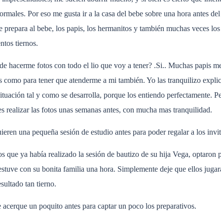
males. Por eso me gusta ir a la casa del bebe sobre una hora antes del 
prepara al bebe, los papis, los hermanitos y también muchas veces los 
ntos tiernos.
de hacerme fotos con todo el lio que voy a tener? .Si.. Muchas papis m
os como para tener que atenderme a mi también. Yo las tranquilizo expl
 situación tal y como se desarrolla, porque los entiendo perfectamente. P
es realizar las fotos unas semanas antes, con mucha mas tranquilidad.
ieren una pequeña sesión de estudio antes para poder regalar a los invi
os que ya había realizado la sesión de bautizo de su hija Vega, optaro
estuve con su bonita familia una hora. Simplemente deje que ellos juga
sultado tan tierno.
 acerque un poquito antes para captar un poco los preparativos.