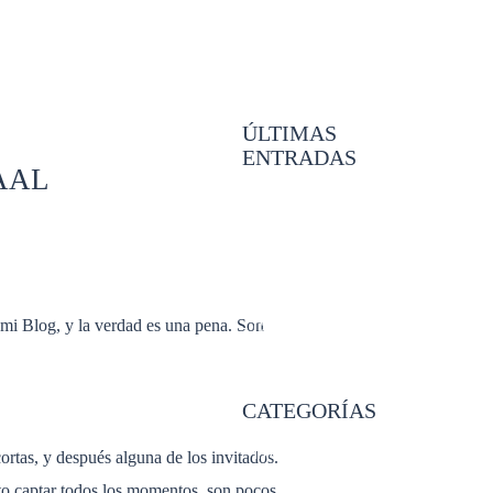
ÚLTIMAS
ENTRADAS
AAL
- BOUDOIR AIDA
- COMUNION PEDRO EN
MURCIA
- DE FERIA CON SONIA E
IVAN
- ESPERANDO A ELISA
 mi Blog, y la verdad es una pena. Son
- COMUNIÓN IRENE EN
MURCIA
CATEGORÍAS
- Inicio
cortas, y después alguna de los invitados.
- BODA
nto captar todos los momentos, son pocos