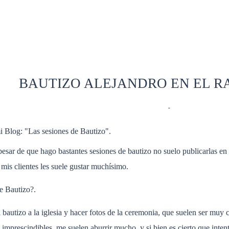
BAUTIZO ALEJANDRO EN EL R
LIFESTYLE
- Comentarios
-
i Blog: "Las sesiones de Bautizo".
esar de que hago bastantes sesiones de bautizo no suelo publicarlas en
mis clientes les suele gustar muchísimo.
e Bautizo?.
l bautizo a la iglesia y hacer fotos de la ceremonia, que suelen ser muy 
 imprescindibles, me suelen aburrir mucho, y si bien es cierto que inte