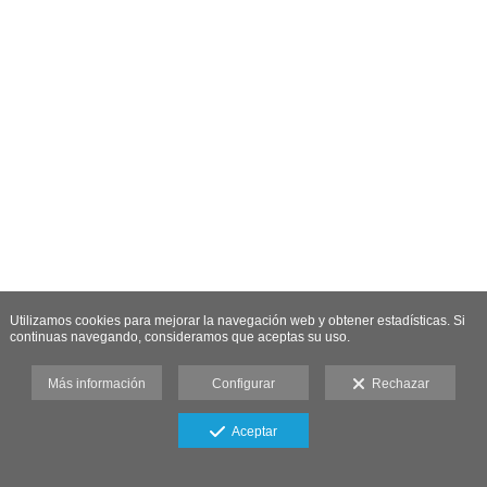
Utilizamos cookies para mejorar la navegación web y obtener estadísticas. Si
continuas navegando, consideramos que aceptas su uso.
Más información
Configurar
Rechazar
Aceptar