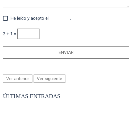
He leído y acepto el
aviso legal
.
2 + 1 =
Ver anterior
Ver siguiente
ÚLTIMAS ENTRADAS
- BOUDOIR AIDA
- COMUNION PEDRO EN MURCIA
- DE FERIA CON SONIA E IVAN
- ESPERANDO A ELISA